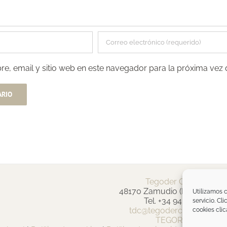
e, email y sitio web en este navegador para la próxima vez
Tegoder Cosmetics
48170 Zamudio (Bizkaia) - E
Utilizamos c
Tel. +34 94 454 42 00
servicio. Cl
tdc@tegodercosmetics.c
cookies clic
TEGOR Group