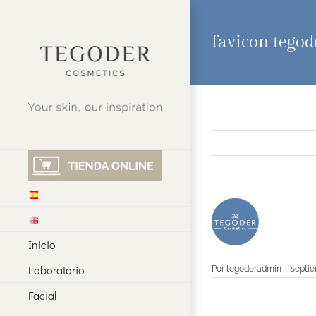
Saltar
al
contenido
favicon tegod
Inicio
Laboratorio
Por
tegoderadmin
|
septie
Facial