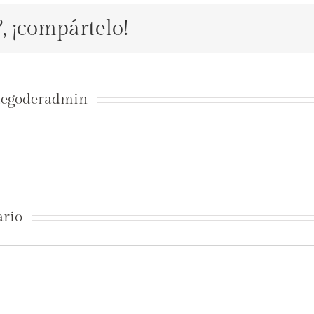
?, ¡compártelo!
tegoderadmin
ario