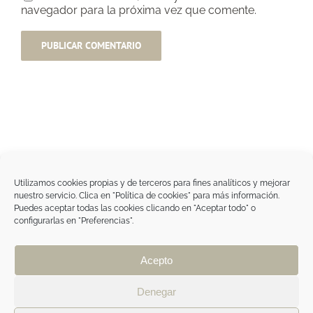
navegador para la próxima vez que comente.
Utilizamos cookies propias y de terceros para fines analíticos y mejorar
nuestro servicio. Clica en "Política de cookies" para más información.
Tegoder Cosmetics
Puedes aceptar todas las cookies clicando en "Aceptar todo" o
48170 Zamudio (Bizkaia) - España
configurarlas en "Preferencias".
Tel. +34 94 454 42 00
tdc@tegodercosmetics.com
TEGOR Group
Acepto
Aviso legal
|
Política de cookies
|
Política de
privacidad
|
Política de privacidad RRSS
|
ÁREA
Denegar
PROFESIONAL