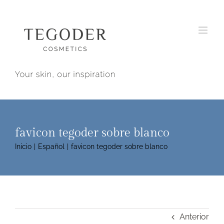
Saltar
al
contenido
favicon tegoder sobre blanco
Inicio
Español
favicon tegoder sobre blanco
Anterior