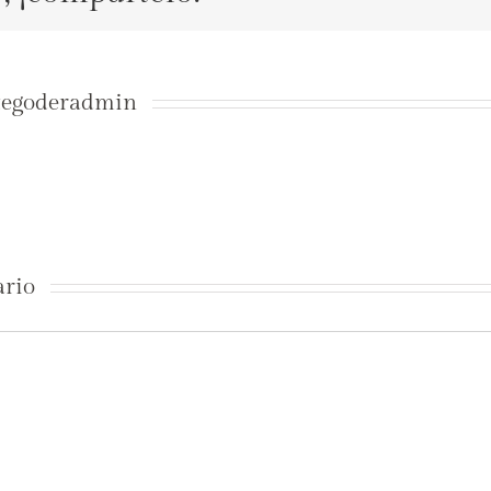
tegoderadmin
ario