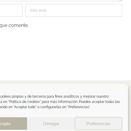
 que comente.
spaña
ookies propias y de terceros para fines analíticos y mejorar nuestro
ica en "Política de cookies" para más información. Puedes aceptar todas las
om
ando en "Aceptar todo" o configurarlas en "Preferencias".
de privacidad RRSS
|
ÁREA PROFESIONAL
cepto
Denegar
Preferencias