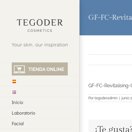
Saltar
al
contenido
GF-FC-Revita
GF-FC-Revitalising
Por
tegoderadmin
|
junio 
Inicio
Laboratorio
Facial
¿Te gusta