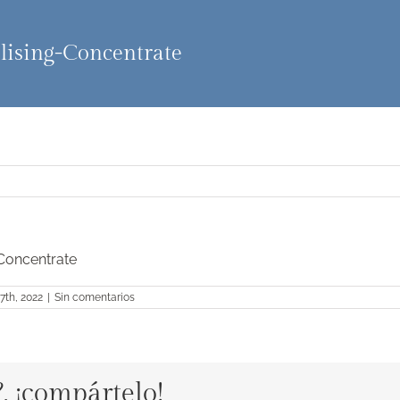
lising-Concentrate
-Concentrate
27th, 2022
|
Sin comentarios
?, ¡compártelo!