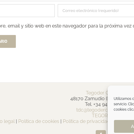
e, email y sitio web en este navegador para la próxima vez
Tegoder Cosmetics
48170 Zamudio (Bizkaia) - E
Utilizamos c
Tel. +34 94 454 42 00
servicio. Cl
tdc@tegodercosmetics.c
cookies clic
TEGOR Group
o legal
|
Política de cookies
|
Política de privacidad
|
Política 
A