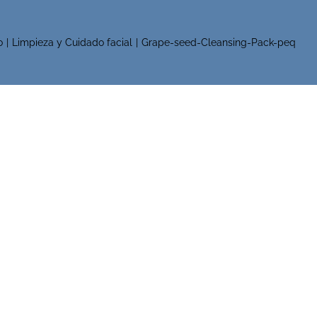
o
Limpieza y Cuidado facial
Grape-seed-Cleansing-Pack-peq