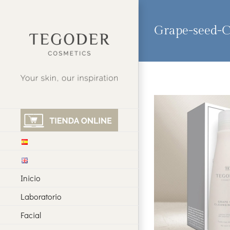
Saltar
al
contenido
Grape-seed-C
Inicio
Laboratorio
Facial