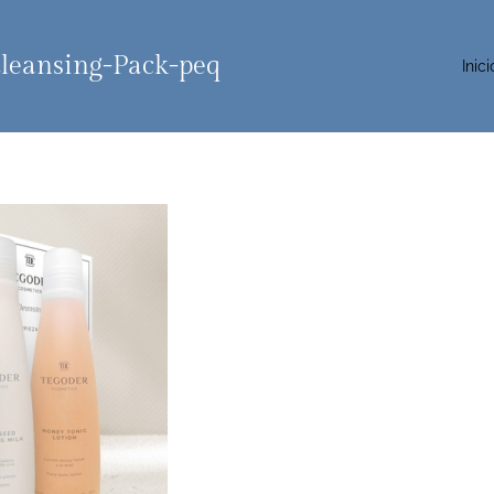
leansing-Pack-peq
Inici