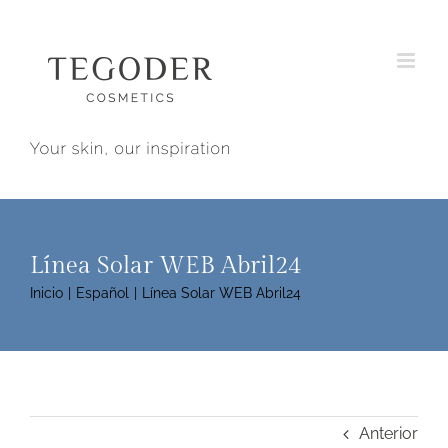
Saltar
al
contenido
Línea Solar WEB Abril24
Inicio
Español
Línea Solar WEB Abril24
Anterior