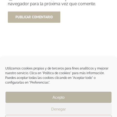
navegador para la próxima vez que comente.
Utilizamos cookies propias y de terceros para fines analíticos y mejorar
nuestro servicio. Clica en "Política de cookies" para más información.
Tegoder Cosmetics
Puedes aceptar todas las cookies clicando en "Aceptar todo" o
48170 Zamudio (Bizkaia) - España
configurarlas en "Preferencias".
Tel. +34 94 454 42 00
tdc@tegodercosmetics.com
TEGOR Group
Acepto
Aviso legal
|
Política de cookies
|
Política de
privacidad
|
Política de privacidad RRSS
|
ÁREA
Denegar
PROFESIONAL