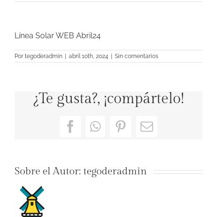
Línea Solar WEB Abril24
Por
tegoderadmin
|
abril 10th, 2024
|
Sin comentarios
¿Te gusta?, ¡compártelo!
Facebook
WhatsApp
Pinterest
Correo
electrónico
Sobre el Autor:
tegoderadmin