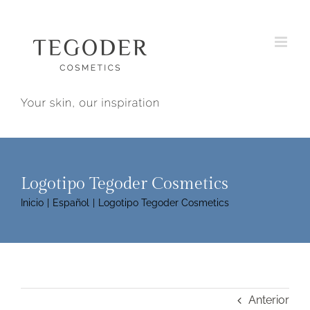
Saltar
al
contenido
Logotipo Tegoder Cosmetics
Inicio
Español
Logotipo Tegoder Cosmetics
Anterior