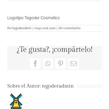
Logotipo Tegoder Cosmetics
Por
tegoderadmin
|
mayo 2nd, 2022
|
Sin comentarios
¿Te gusta?, ¡compártelo!
Facebook
WhatsApp
Pinterest
Correo
electrónico
Sobre el Autor:
tegoderadmin