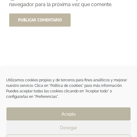
navegador para la próxima vez que comente.
Utilizamos cookies propias y de terceros para fines analíticos y mejorar
nuestro servicio. Clica en "Política de cookies" para más información.
Tegoder Cosmetics
Puedes aceptar todas las cookies clicando en "Aceptar todo" o
48170 Zamudio (Bizkaia) - España
configurarlas en "Preferencias".
Tel. +34 94 454 42 00
tdc@tegodercosmetics.com
TEGOR Group
Acepto
Aviso legal
|
Política de cookies
|
Política de
privacidad
|
Política de privacidad RRSS
|
ÁREA
Denegar
PROFESIONAL