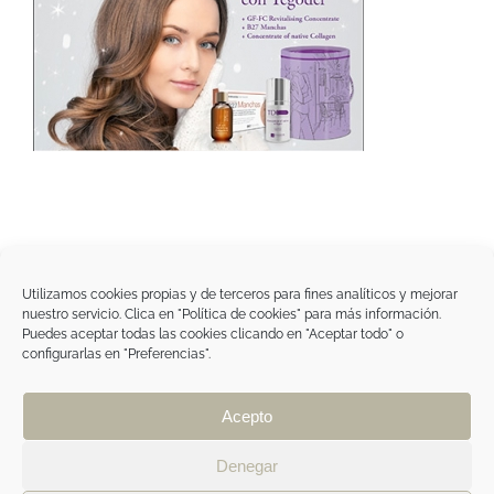
Utilizamos cookies propias y de terceros para fines analíticos y mejorar
nuestro servicio. Clica en "Política de cookies" para más información.
Tegoder Cosmetics
Puedes aceptar todas las cookies clicando en "Aceptar todo" o
48170 Zamudio (Bizkaia) - España
configurarlas en "Preferencias".
Tel. +34 94 454 42 00
tdc@tegodercosmetics.com
TEGOR Group
Acepto
Aviso legal
|
Política de cookies
|
Política de
privacidad
|
Política de privacidad RRSS
|
ÁREA
Denegar
PROFESIONAL