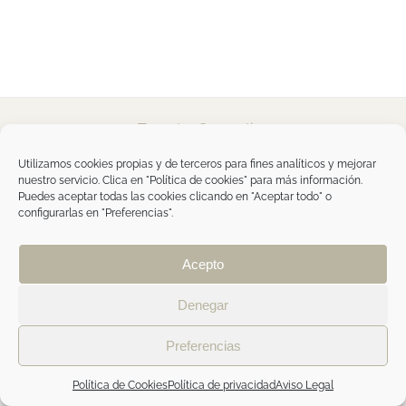
Tegoder Cosmetics
48170 Zamudio (Bizkaia) - España
Tel. +34 94 454 42 00
Utilizamos cookies propias y de terceros para fines analíticos y mejorar
tdc@tegodercosmetics.com
nuestro servicio. Clica en "Política de cookies" para más información.
TEGOR Group
Puedes aceptar todas las cookies clicando en "Aceptar todo" o
configurarlas en "Preferencias".
Aviso legal
|
Política de cookies
|
Política de
privacidad
|
Política de privacidad RRSS
|
ÁREA
PROFESIONAL
Acepto
Denegar
Facebook
Instagram
Preferencias
Política de Cookies
Política de privacidad
Aviso Legal