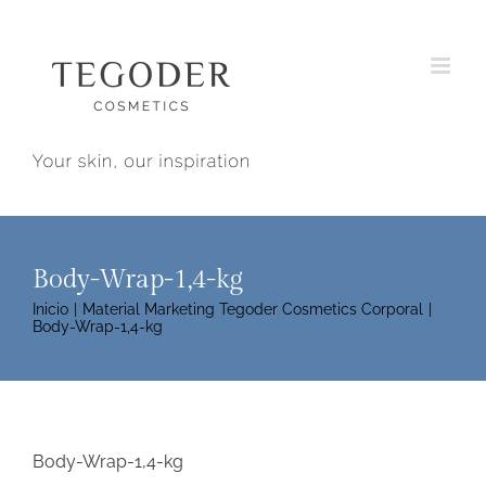
Saltar
al
contenido
Body-Wrap-1,4-kg
Inicio
Material Marketing Tegoder Cosmetics Corporal
Body-Wrap-1,4-kg
Body-Wrap-1,4-kg