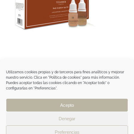
Utilizamos cookies propias y de terceros para fines analíticos y mejorar
nuestro servicio. Clica en "Política de cookies" para más información.
Tegoder Cosmetics
Puedes aceptar todas las cookies clicando en "Aceptar todo" o
48170 Zamudio (Bizkaia) - España
configurarlas en "Preferencias".
Tel. +34 94 454 42 00
tdc@tegodercosmetics.com
TEGOR Group
Acepto
Aviso legal
|
Política de cookies
|
Política de
privacidad
|
Política de privacidad RRSS
|
ÁREA
Denegar
PROFESIONAL
Preferencias