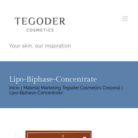
Saltar
al
contenido
Lipo-Biphase-Concentrate
Inicio
Material Marketing Tegoder Cosmetics Corporal
Lipo-Biphase-Concentrate