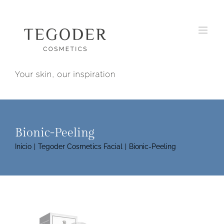
Saltar
al
contenido
Bionic-Peeling
Inicio
Tegoder Cosmetics Facial
Bionic-Peeling