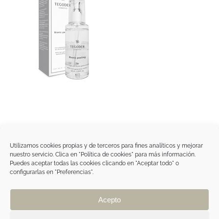
Utilizamos cookies propias y de terceros para fines analíticos y mejorar
nuestro servicio. Clica en "Política de cookies" para más información.
Tegoder Cosmetics
Puedes aceptar todas las cookies clicando en "Aceptar todo" o
48170 Zamudio (Bizkaia) - España
configurarlas en "Preferencias".
Tel. +34 94 454 42 00
tdc@tegodercosmetics.com
TEGOR Group
Acepto
Aviso legal
|
Política de cookies
|
Política de
privacidad
|
Política de privacidad RRSS
|
ÁREA