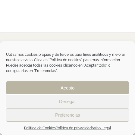
Tegoder Cosmetics
48170 Zamudio (Bizkaia) - España
Tel. +34 94 454 42 00
Utilizamos cookies propias y de terceros para fines analíticos y mejorar
tdc@tegodercosmetics.com
nuestro servicio. Clica en "Política de cookies" para más información.
TEGOR Group
Puedes aceptar todas las cookies clicando en "Aceptar todo" o
configurarlas en "Preferencias".
Aviso legal
|
Política de cookies
|
Política de
privacidad
|
Política de privacidad RRSS
|
ÁREA
PROFESIONAL
Acepto
Denegar
Facebook
Instagram
Preferencias
Política de Cookies
Política de privacidad
Aviso Legal