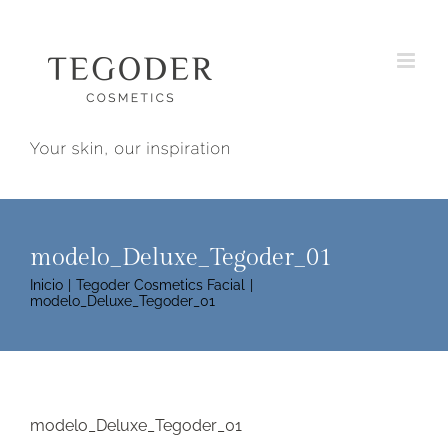
Saltar
al
contenido
modelo_Deluxe_Tegoder_01
Inicio
Tegoder Cosmetics Facial
modelo_Deluxe_Tegoder_01
modelo_Deluxe_Tegoder_01