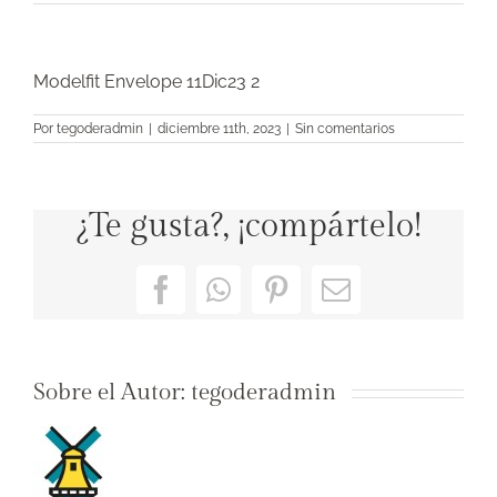
Modelfit Envelope 11Dic23 2
Por
tegoderadmin
|
diciembre 11th, 2023
|
Sin comentarios
¿Te gusta?, ¡compártelo!
Facebook
WhatsApp
Pinterest
Correo
electrónico
Sobre el Autor:
tegoderadmin