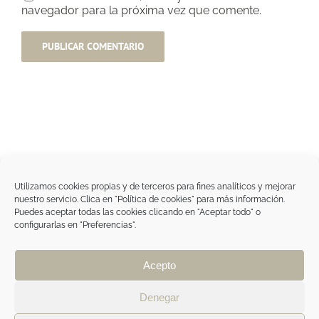
navegador para la próxima vez que comente.
Utilizamos cookies propias y de terceros para fines analíticos y mejorar
nuestro servicio. Clica en "Política de cookies" para más información.
Tegoder Cosmetics
Puedes aceptar todas las cookies clicando en "Aceptar todo" o
48170 Zamudio (Bizkaia) - España
configurarlas en "Preferencias".
Tel. +34 94 454 42 00
tdc@tegodercosmetics.com
TEGOR Group
Acepto
Aviso legal
|
Política de cookies
|
Política de
privacidad
|
Política de privacidad RRSS
|
ÁREA
Denegar
PROFESIONAL