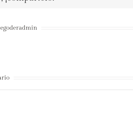
tegoderadmin
ario