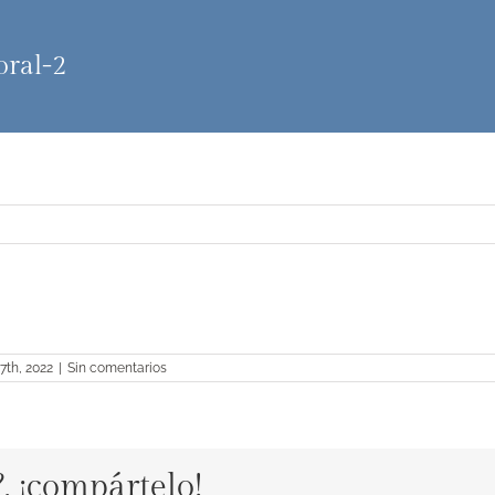
ral-2
27th, 2022
|
Sin comentarios
?, ¡compártelo!