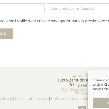
e, email y sitio web en este navegador para la próxima vez
Tegoder Cosmetics
48170 Zamudio (Bizkaia) - E
Utilizamos c
Tel. +34 94 454 42 00
servicio. Cl
tdc@tegodercosmetics.c
cookies clic
TEGOR Group
o legal
|
Política de cookies
|
Política de privacidad
|
Política 
A