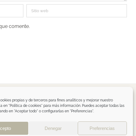
 que comente.
spaña
ookies propias y de terceros para fines analíticos y mejorar nuestro
ica en "Política de cookies" para más información. Puedes aceptar todas las
om
ando en "Aceptar todo" o configurarlas en "Preferencias".
de privacidad RRSS
|
ÁREA PROFESIONAL
cepto
Denegar
Preferencias