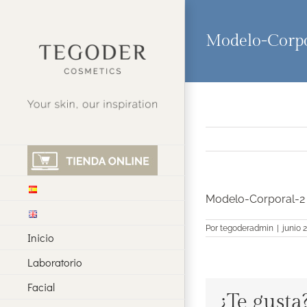
Saltar
al
contenido
Modelo-Corpo
Modelo-Corporal-2
Por
tegoderadmin
|
junio 
Inicio
Laboratorio
Facial
¿Te gusta