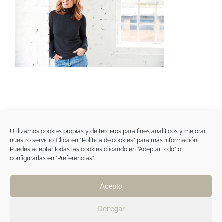
Utilizamos cookies propias y de terceros para fines analíticos y mejorar
nuestro servicio. Clica en "Política de cookies" para más información.
Tegoder Cosmetics
Puedes aceptar todas las cookies clicando en "Aceptar todo" o
48170 Zamudio (Bizkaia) - España
configurarlas en "Preferencias".
Tel. +34 94 454 42 00
tdc@tegodercosmetics.com
TEGOR Group
Acepto
Aviso legal
|
Política de cookies
|
Política de
privacidad
|
Política de privacidad RRSS
|
ÁREA
Denegar
PROFESIONAL