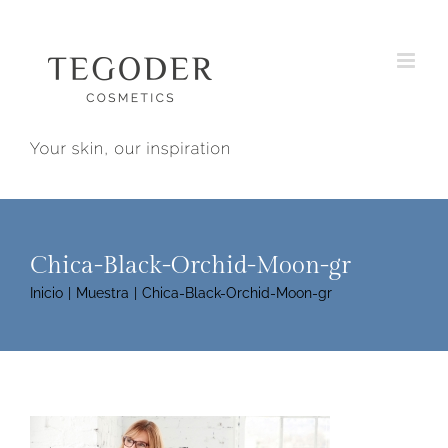
Saltar
al
contenido
Chica-Black-Orchid-Moon-gr
Inicio
Muestra
Chica-Black-Orchid-Moon-gr