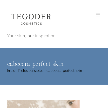
Saltar
al
contenido
cabecera-perfect-skin
Inicio
Pieles sensibles
cabecera-perfect-skin