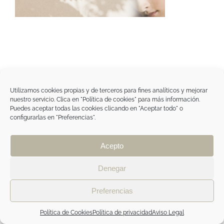
Utilizamos cookies propias y de terceros para fines analíticos y mejorar
Tegoder Cosmetics
nuestro servicio. Clica en "Política de cookies" para más información.
48170 Zamudio (Bizkaia) - España
Puedes aceptar todas las cookies clicando en "Aceptar todo" o
Tel. +34 94 454 42 00
configurarlas en "Preferencias".
tdc@tegodercosmetics.com
TEGOR Group
Aviso legal
|
Política de cookies
|
Política de
Acepto
privacidad
|
Política de privacidad RRSS
|
ÁREA
PROFESIONAL
Denegar
Preferencias
Facebook
Instagram
Política de Cookies
Política de privacidad
Aviso Legal