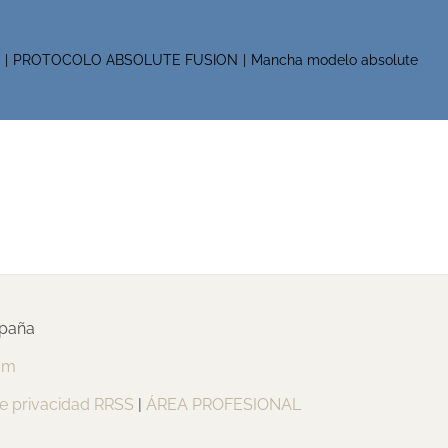
o
PROTOCOLO ABSOLUTE FUSION
Mancha modelo absolute
spaña
om
de privacidad RRSS
|
ÁREA PROFESIONAL