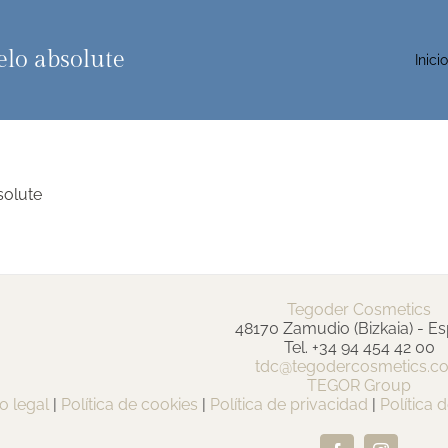
lo absolute
Inici
olute
Tegoder Cosmetics
48170 Zamudio (Bizkaia) - E
Tel. +34 94 454 42 00
tdc@tegodercosmetics.c
TEGOR Group
o legal
|
Política de cookies
|
Política de privacidad
|
Política 