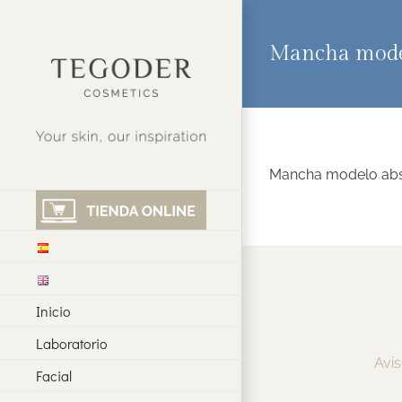
Saltar
al
contenido
Mancha mode
Mancha modelo abs
Inicio
Laboratorio
Avis
Facial