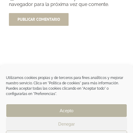
navegador para la próxima vez que comente.
Utilizamos cookies propias y de terceros para fines analíticos y mejorar
nuestro servicio. Clica en "Política de cookies" para más información.
Tegoder Cosmetics
Puedes aceptar todas las cookies clicando en "Aceptar todo" o
48170 Zamudio (Bizkaia) - España
configurarlas en "Preferencias".
Tel. +34 94 454 42 00
tdc@tegodercosmetics.com
TEGOR Group
Acepto
Aviso legal
|
Política de cookies
|
Política de
privacidad
|
Política de privacidad RRSS
|
ÁREA
Denegar
PROFESIONAL