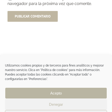
navegador para la próxima vez que comente.
Utilizamos cookies propias y de terceros para fines analíticos y mejorar
nuestro servicio. Clica en "Política de cookies" para más información.
Tegoder Cosmetics
Puedes aceptar todas las cookies clicando en "Aceptar todo" o
48170 Zamudio (Bizkaia) - España
configurarlas en "Preferencias".
Tel. +34 94 454 42 00
tdc@tegodercosmetics.com
TEGOR Group
Acepto
Aviso legal
|
Política de cookies
|
Política de
privacidad
|
Política de privacidad RRSS
|
ÁREA
Denegar
PROFESIONAL