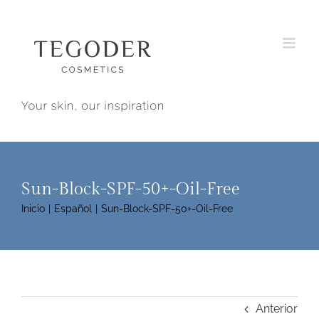
Saltar
al
contenido
Sun-Block-SPF-50+-Oil-Free
Inicio
Español
Sun-Block-SPF-50+-Oil-Free
Anterior