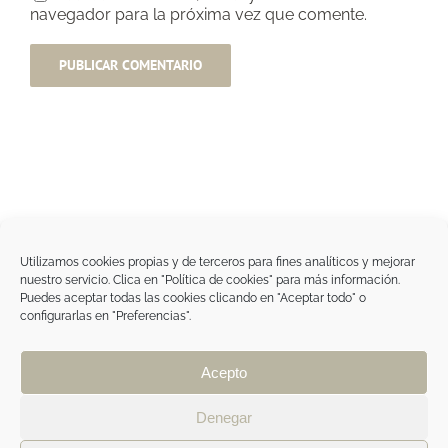
navegador para la próxima vez que comente.
Utilizamos cookies propias y de terceros para fines analíticos y mejorar
nuestro servicio. Clica en "Política de cookies" para más información.
Tegoder Cosmetics
Puedes aceptar todas las cookies clicando en "Aceptar todo" o
48170 Zamudio (Bizkaia) - España
configurarlas en "Preferencias".
Tel. +34 94 454 42 00
tdc@tegodercosmetics.com
TEGOR Group
Acepto
Aviso legal
|
Política de cookies
|
Política de
privacidad
|
Política de privacidad RRSS
|
ÁREA
Denegar
PROFESIONAL